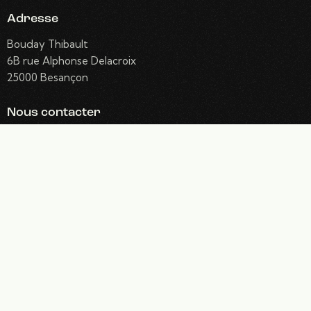
Adresse
Bouday Thibault
6B rue Alphonse Delacroix
25000 Besançon
Nous contacter
contact@agence-tikeo.com
06 89 64 11 70
Réseaux sociaux
Facebook
Twitter
Dribble
Instagram