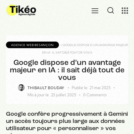
AGENCE WEB BESANÇON
»
GOOGLE DISPOSE D’UN AVANTAGE MAJEUR
EN IA : IL SAIT DÉJÀ TOUT DE VOUS
Google dispose d’un avantage
majeur en IA : il sait déjà tout de
vous
Publié le:
21 mai 2025
THIBAULT BOUDAY
Mis à jour le:
23 juillet 2025
0
Comments
Google confère progressivement à Gemini
un accès toujours plus large aux données
utilisateur pour « personnaliser » vos