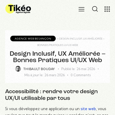
AGENCE WEB BESANÇON
»
DESIGN INCLUSIF, UX AMÉLIORÉE –
BONNES PRATIQUES UI/UX WEB
Design Inclusif, UX Améliorée –
Bonnes Pratiques UI/UX Web
Publié le:
26 mai 2026
THIBAULT BOUDAY
Mis à jour le:
26 mars 2026
0
Comments
Accessibilité : rendre votre design
UX/UI utilisable par tous
Si vous développez une application ou un
site web
, vous