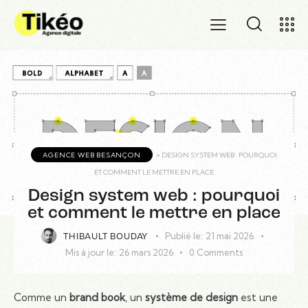
AGENCE WEB BESANÇON
»
DESIGN SYSTEM WEB : POURQUOI
ET COMMENT LE METTRE EN PLACE
Design system web : pourquoi
et comment le mettre en place
Publié le:
21 mai 2026
THIBAULT BOUDAY
Mis à jour le:
26 mars 2026
0
Comments
Comme un
brand book
, un
système de design
est une