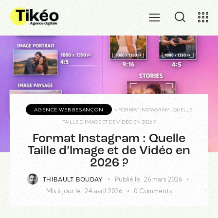
AGENCE WEB BESANÇON
»
FORMAT INSTAGRAM : QUELLE
TAILLE D’IMAGE ET DE VIDÉO EN 2026 ?
Format Instagram : Quelle
Taille d’Image et de Vidéo en
2026 ?
Publié le:
26 mars 2026
THIBAULT BOUDAY
Mis à jour le:
24 avril 2026
0
Comments