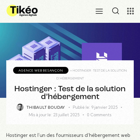
AGENCE WEB BESANÇON
»
HOSTINGER : TEST DE LA SOLUTION
D’HÉBERGEMENT
Hostinger : Test de la solution
d’hébergement
Publié le:
9 janvier 2025
THIBAULT BOUDAY
Mis à jour le:
23 juillet 2025
0
Comments
Hostinger est l’un des fournisseurs d’hébergement web