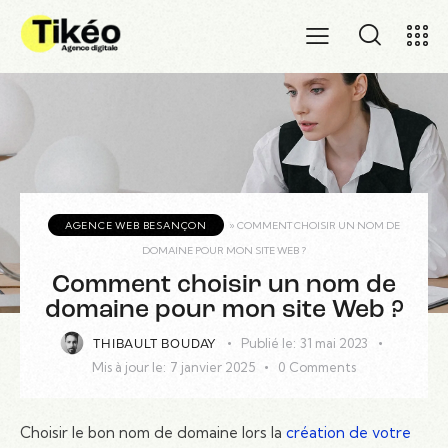
AGENCE WEB BESANÇON
»
COMMENT CHOISIR UN NOM DE
DOMAINE POUR MON SITE WEB ?
Comment choisir un nom de
domaine pour mon site Web ?
Publié le:
31 mai 2023
THIBAULT BOUDAY
Mis à jour le:
7 janvier 2025
0
Comments
Choisir le bon nom de domaine lors la
création de votre